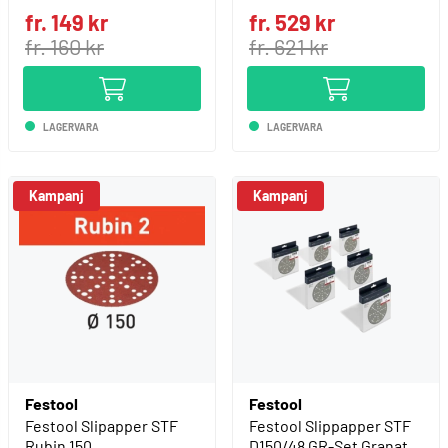
fr. 149 kr
fr. 529 kr
fr. 160 kr
fr. 621 kr
LAGERVARA
LAGERVARA
Kampanj
Kampanj
Festool
Festool
Festool Slipapper STF
Festool Slippapper STF
Rubin 150
D150/48 GR-Set Granat